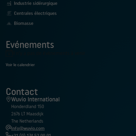
Industrie sidérurgique
Centrales électriques
Biomasse
Evénements
Il n’y a pas de évènements à venir.
Notice
Voir le calendrier
Contact
Wuvio International
Honderdland 150
2676 LT Maasdijk
The Netherlands
info@wuvio.com
+31 (0) 174 52 00 01