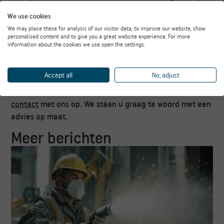
uw bedrijf te voldoen aan wettelijke voorschriften. Dus
We use cookies
ondanks dat stof soms onzichtbaar lijkt, is het belang
We may place these for analysis of our visitor data, to improve our website, show
ervan in deze sector niet te onderschatten. Het
personalised content and to give you a great website experience. For more
information about the cookies we use open the settings.
investeren in industriële stofbestrijdingsmaatregelen is
niet alleen verstandig, maar vooral verantwoord.
Accept all
No, adjust
Meer weten over wat Wuvio voor uw bedrijf in de droge
bulk en opslag kan betekenen? Neem dan vandaag nog
contact
met ons op. We staan u graag te woord met een
advies op maat.
Meer berichten