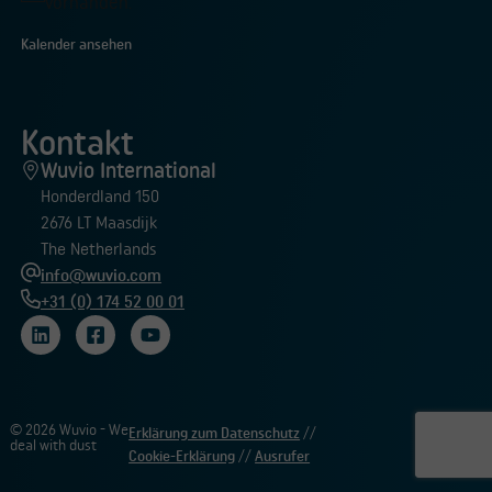
Hinweis
vorhanden.
Kalender ansehen
Kontakt
Wuvio International
Honderdland 150
2676 LT Maasdijk
The Netherlands
info@wuvio.com
+31 (0) 174 52 00 01
© 2026 Wuvio - We
Erklärung zum Datenschutz
//
deal with dust
Cookie-Erklärung
//
Ausrufer