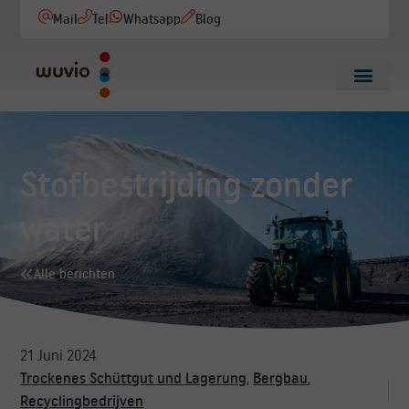
Mail
Tel
Whatsapp
Blog
Stofbestrijding zonder
water
Alle berichten
21 Juni 2024
Trockenes Schüttgut und Lagerung
,
Bergbau
,
Recyclingbedrijven