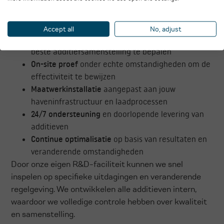
Onze aanpak begint altijd met een grondige analyse
van jouw specifieke situatie:
Accept all
No, adjust
Laboratoriumtest
met jouw eigen materiaal om de
beste additiefsamenstelling te bepalen
On-site proef
onder echte omstandigheden om de
effectiviteit te bewijzen
Maatwerkinstallatie
aangepast aan jouw
haveninfrastructuur en laadprocessen
24/7 ondersteuning
en doorlopende levering van
additieven
Continue optimalisatie
op basis van resultaten en
veranderende omstandigheden
Door onze eigen R&D-faciliteit kunnen we snel
inspelen op specifieke uitdagingen en veranderende
regelgeving. We ontwikkelen alle additieven intern,
waardoor we volledige controle hebben over kwaliteit
en samenstelling.