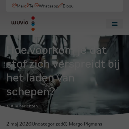
Mail
Tel
Whatsapp
Blogu
Hoe voorkom je dat
stof zich verspreidt bij
het laden van
schepen?
Alle berichten
2 maj 2026
Uncategorized
Margo Pigmans