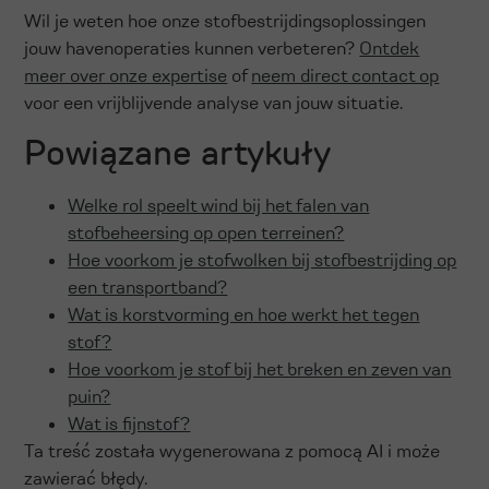
Wil je weten hoe onze stofbestrijdingsoplossingen
jouw havenoperaties kunnen verbeteren?
Ontdek
meer over onze expertise
of
neem direct contact op
voor een vrijblijvende analyse van jouw situatie.
Powiązane artykuły
Welke rol speelt wind bij het falen van
stofbeheersing op open terreinen?
Hoe voorkom je stofwolken bij stofbestrijding op
een transportband?
Wat is korstvorming en hoe werkt het tegen
stof?
Hoe voorkom je stof bij het breken en zeven van
puin?
Wat is fijnstof?
Ta treść została wygenerowana z pomocą AI i może
zawierać błędy.