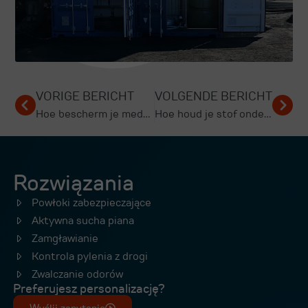
VORIGE BERICHT
VOLGENDE BERICHT
Hoe bescherm je medewerkers tegen stof op de werkplek?
Hoe houd je stof onder controle bij sloopwerkzaamheden?
Rozwiązania
Powłoki zabezpieczające
Aktywna sucha piana
Zamgławianie
Kontrola pylenia z drogi
Zwalczanie odorów
Preferujesz personalizację?