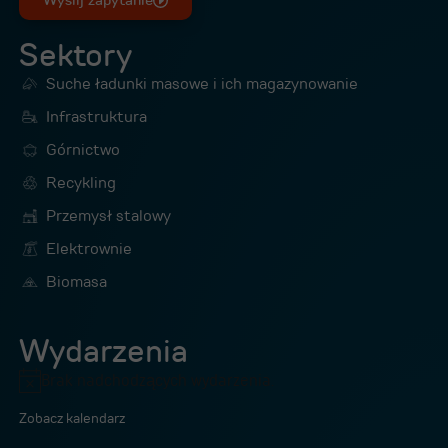
Wyślij zapytanie
Sektory
Suche ładunki masowe i ich magazynowanie
Infrastruktura
Górnictwo
Recykling
Przemysł stalowy
Elektrownie
Biomasa
Wydarzenia
Brak nadchodzących wydarzenia.
Powiadomienie
Zobacz kalendarz