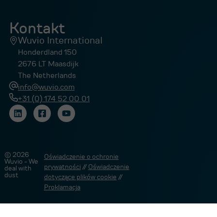
Kontakt
Wuvio International
Honderdland 150
2676 LT Maasdijk
The Netherlands
info@wuvio.com
+31 (0) 174 52 00 01
© 2026
Oświadczenie o ochronie
Wuvio - We
prywatności
//
Oświadczenie
deal with
dust
dotyczące plików cookie
//
Proklamacja