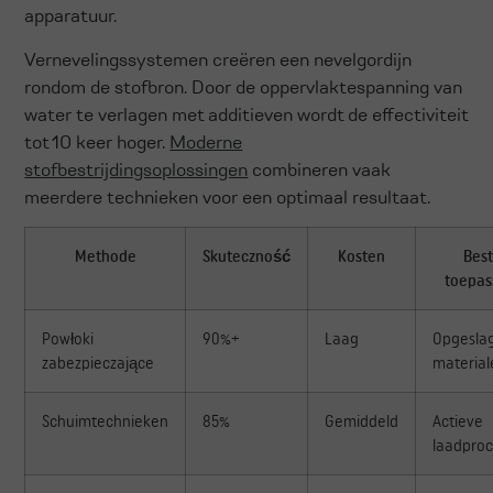
apparatuur.
Vernevelingssystemen creëren een nevelgordijn
rondom de stofbron. Door de oppervlaktespanning van
water te verlagen met additieven wordt de effectiviteit
tot 10 keer hoger.
Moderne
stofbestrijdingsoplossingen
combineren vaak
meerdere technieken voor een optimaal resultaat.
Methode
Skuteczność
Kosten
Bes
toepas
Powłoki
90%+
Laag
Opgesla
zabezpieczające
material
Schuimtechnieken
85%
Gemiddeld
Actieve
laadpro