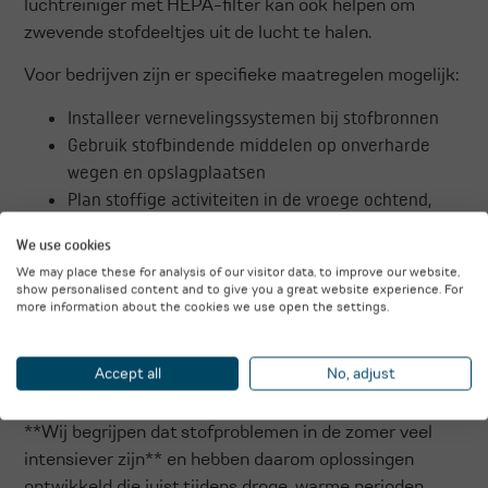
luchtreiniger met HEPA-filter kan ook helpen om
zwevende stofdeeltjes uit de lucht te halen.
Voor bedrijven zijn er specifieke maatregelen mogelijk:
Installeer vernevelingssystemen bij stofbronnen
Gebruik stofbindende middelen op onverharde
wegen en opslagplaatsen
Plan stoffige activiteiten in de vroege ochtend,
wanneer de luchtvochtigheid hoger is
We use cookies
Investeer in professionele stofafzuigsystemen
We may place these for analysis of our visitor data, to improve our website,
Hoe wuvio helpt met
show personalised content and to give you a great website experience. For
more information about the cookies we use open the settings.
seizoensgebonden
stofproblemen
Accept all
No, adjust
**Wij begrijpen dat stofproblemen in de zomer veel
intensiever zijn** en hebben daarom oplossingen
ontwikkeld die juist tijdens droge, warme perioden