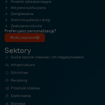
Powłoki zabezpieczające
Aktywna sucha piana
Zamgławianie
Kontrola pylenia z drogi
Zwalczanie odorów
Preferujesz personalizację?
Wyślij zapytanie
Sektory
Suche ładunki masowe i ich magazynowanie
Infrastruktura
Górnictwo
Recykling
Przemysł stalowy
Elektrownie
Biomasa