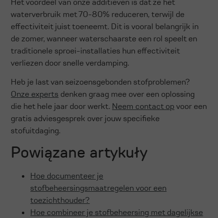
Het voordeel van onze additieven is dat ze het
waterverbruik met 70-80% reduceren, terwijl de
effectiviteit juist toeneemt. Dit is vooral belangrijk in
de zomer, wanneer waterschaarste een rol speelt en
traditionele sproei-installaties hun effectiviteit
verliezen door snelle verdamping.
Heb je last van seizoensgebonden stofproblemen?
Onze experts
denken graag mee over een oplossing
die het hele jaar door werkt.
Neem contact op
voor een
gratis adviesgesprek over jouw specifieke
stofuitdaging.
Powiązane artykuły
Hoe documenteer je
stofbeheersingsmaatregelen voor een
toezichthouder?
Hoe combineer je stofbeheersing met dagelijkse