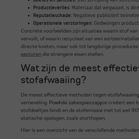
Productieverlies:
Materiaal dat wegwaait, is dire
Reputatieschade:
Negatieve publiciteit beïnvloe
Operationele verstoringen:
Gedwongen productie
Concrete voorbeelden zijn situaties waarin stof va
vervuilt, of waarin recyclaat van een sorteerinstallat
directe kosten, maar ook tot langdurige procedur
sectoren
die strengere eisen stellen.
Wat zijn de meest effect
stofafwaaiing?
De meest effectieve methoden tegen stofafwaaiing 
verneveling.
Powłoki zabezpieczające
creëert een b
stofdeeltjes bindt en de stofemissie met tot wel 90
statische opslagen, zoals storthopen.
Hier is een overzicht van de verschillende methoden