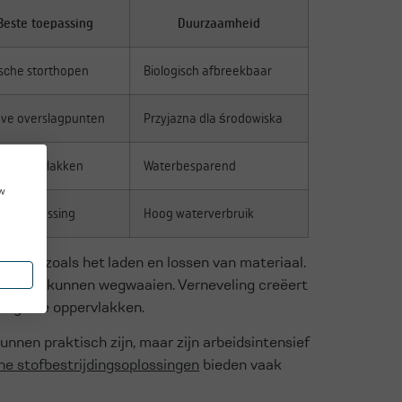
Beste toepassing
Duurzaamheid
ische storthopen
Biologisch afbreekbaar
eve overslagpunten
Przyjazna dla środowiska
e oppervlakken
Waterbesparend
ow
lijke oplossing
Hoog waterverbruik
sen, zoals het laden en lossen van materiaal.
oordat ze kunnen wegwaaien. Verneveling creëert
oor grote oppervlakken.
nnen praktisch zijn, maar zijn arbeidsintensief
e stofbestrijdingsoplossingen
bieden vaak