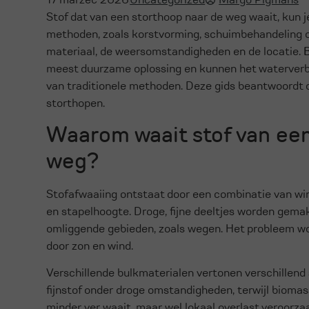
Stof dat van een storthoop naar de weg waait, kun je
methoden, zoals korstvorming, schuimbehandeling of
materiaal, de weersomstandigheden en de locatie.
meest duurzame oplossing en kunnen het waterver
van traditionele methoden. Deze gids beantwoordt d
storthopen.
Waarom waait stof van een
weg?
Stofafwaaiing ontstaat door een combinatie van wi
en stapelhoogte. Droge, fijne deeltjes worden gema
omliggende gebieden, zoals wegen. Het probleem wo
door zon en wind.
Verschillende bulkmaterialen vertonen verschillend
fijnstof onder droge omstandigheden, terwijl biomas
minder ver waait, maar wel lokaal overlast veroorzaa