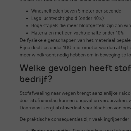
Windsnelheden boven 5 meter per seconde
Lage luchtvochtigheid (onder 40%)
Hoge stapels die meer blootgesteld zijn aan wi
Materialen met een vochtgehalte onder 10%
De fysieke eigenschappen van het materiaal bepale
Fijne deeltjes onder 100 micrometer worden al bij li
meer windkracht nodig hebben om in beweging te 
Welke gevolgen heeft stof
bedrijf?
Stofafwaaiing naar wegen brengt aanzienlijke risico
door stofneerslag kunnen ongevallen veroorzaken, w
Daarnaast zorgt
stofoverlast
voor klachten van omw
De praktische consequenties zijn vaak ingrijpender
Boetes en sancties:
Overschrijding van stofemis