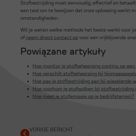
Stofbestrijding moet eenvoudig, effectief en betaal
een test om te bewijzen dat onze oplossing werkt m
omstandigheden.
Wil je weten welke methode het beste werkt voor 
of
neem direct contact op
voor een vrijblijvende ana
Powiązane artykuły
Hoe monitor je stofbeheersing continu op een 
Hoe verschilt stofbeheersing bij biomassaops
Hoe pas je stofbestrijding aan bij wisselend
Hoe voorkom je stofwolken bij stofbestrijding
Hoe meet je stofemissie op je bedrijfsterrein?
VORIGE BERICHT