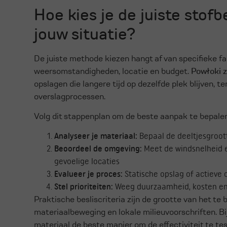
Hoe kies je de juiste stof
jouw situatie?
De juiste methode kiezen hangt af van specifieke fa
weersomstandigheden, locatie en budget.
Powłoki 
opslagen die langere tijd op dezelfde plek blijven, t
overslagprocessen.
Volg dit stappenplan om de beste aanpak te bepalen
Analyseer je materiaal:
Bepaal de deeltjesgroott
Beoordeel de omgeving:
Meet de windsnelheid e
gevoelige locaties
Evalueer je proces:
Statische opslag of actieve
Stel prioriteiten:
Weeg duurzaamheid, kosten e
Praktische besliscriteria zijn de grootte van het te
materiaalbeweging en lokale milieuvoorschriften. Bij
materiaal de beste manier om de effectiviteit te tes