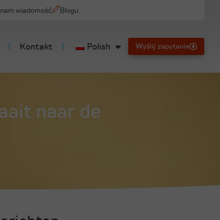
j nam wiadomość
Blogu
Kontakt
Polish
Wyślij zapytanie
aait naar de