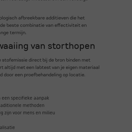
logisch afbreekbare additieven die het
e beste combinatie van effectiviteit en
ange termijn.
waaiing van storthopen
 stofemissie direct bij de bron binden met
t altijd met een labtest van je eigen materiaal
 door een proefbehandeling op locatie.
m een specifieke aanpak
raditionele methoden
ig zijn voor mens en milieu
lisatie