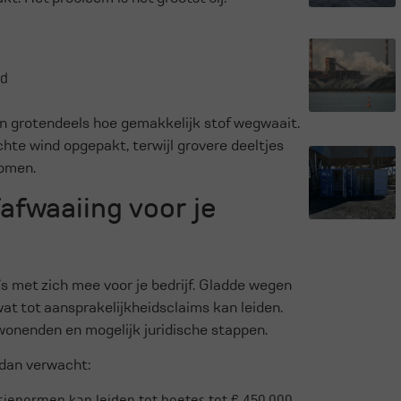
nd
n grotendeels hoe gemakkelijk stof wegwaait.
chte wind opgepakt, terwijl grovere deeltjes
komen.
afwaaiing voor je
’s met zich mee voor je bedrijf. Gladde wegen
at tot aansprakelijkheidsclaims kan leiden.
onenden en mogelijk juridische stappen.
 dan verwacht:
sienormen kan leiden tot boetes tot € 450.000