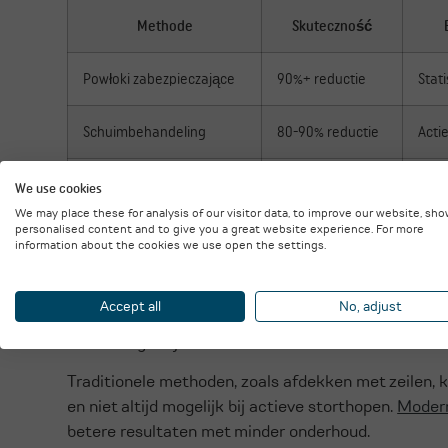
Methode
Skuteczność
Powłoki zabezpieczające
90%+ reductie
Stat
Schuimbehandeling
80-90% reductie
Acti
Zamgławianie
70-85% reductie
Grot
We use cookies
We may place these for analysis of our visitor data, to improve our website, sh
personalised content and to give you a great website experience. For more
Water sproeien
40-60% reductie
Tijde
information about the cookies we use open the settings.
Schuimbehandeling werkt goed bij dynamische proces
Accept all
No, adjust
Het schuim bindt stofdeeltjes direct bij de bron, v
een nevelgordijn rond stofbronnen en is effectief v
Traditionele methoden, zoals afdekken met zeilen, ku
en niet altijd mogelijk bij actieve storthopen.
Modern
betere resultaten met minder onderhoud.