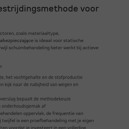
bestrijdingsmethode voor
ctoren, zoals materiaaltype,
zabezpieczające
is ideaal voor statische
erwijl schuimbehandeling beter werkt bij actieve
:
e, het vochtgehalte en de stofproductie
n kijk naar de nabijheid van wegen en
 overslag bepaalt de methodekeuze
n onderhoudsgemak af
 behandelen oppervlak, de frequentie van
 twijfel is een proefbehandeling met je eigen
ten voordat je investeert in een volledige