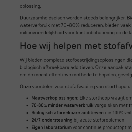
oplossing.
Duurzaamheidseisen worden steeds belangrijker. Bio
waterverbruik met 70-80% reduceren, bieden vaak d
milieuvriendelijkheid voor kostenbeheersing op de l
Hoe wij helpen met stofaf
Wij bieden complete stofbestrijdingsoplossingen die
biologisch afbreekbare additieven. Onze aanpak star
om de meest effectieve methode te bepalen, gevolgd
Onze voordelen voor stofafwaaiing van storthopen:
Maatwerkoplossingen:
Elke storthoop vraagt o
70-80% minder waterverbruik
vergeleken met t
Biologisch afbreekbare additieven
die 100% veil
24/7 ondersteuning
bij acute stofproblemen
Eigen laboratorium
voor continue productoptima