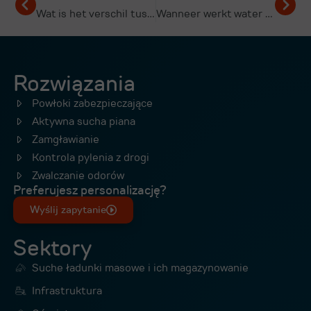
Wat is het verschil tussen korstvorming en schuimvorming?
Wanneer werkt water niet meer bij stofbestrijding?
Rozwiązania
Powłoki zabezpieczające
Aktywna sucha piana
Zamgławianie
Kontrola pylenia z drogi
Zwalczanie odorów
Preferujesz personalizację?
Wyślij zapytanie
Sektory
Suche ładunki masowe i ich magazynowanie
Infrastruktura