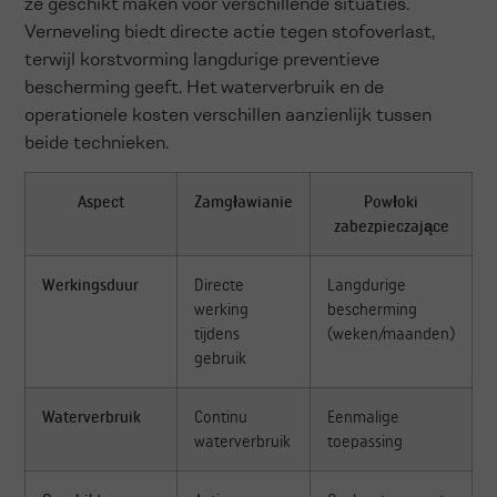
ze geschikt maken voor verschillende situaties.
Verneveling biedt directe actie tegen stofoverlast,
terwijl korstvorming langdurige preventieve
bescherming geeft. Het waterverbruik en de
operationele kosten verschillen aanzienlijk tussen
beide technieken.
Aspect
Zamgławianie
Powłoki
zabezpieczające
Werkingsduur
Directe
Langdurige
werking
bescherming
tijdens
(weken/maanden)
gebruik
Waterverbruik
Continu
Eenmalige
waterverbruik
toepassing