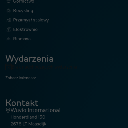
Górnictwo
Recykling
Przemysł stalowy
Elektrownie
Biomasa
Wydarzenia
Brak nadchodzących wydarzenia.
Powiadomienie
Zobacz kalendarz
Kontakt
Wuvio International
Honderdland 150
2676 LT Maasdijk