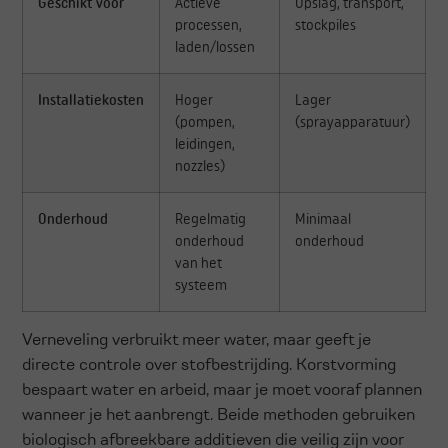
Geschikt voor
Actieve
Opslag, transport,
processen,
stockpiles
laden/lossen
Installatiekosten
Hoger
Lager
(pompen,
(sprayapparatuur)
leidingen,
nozzles)
Onderhoud
Regelmatig
Minimaal
onderhoud
onderhoud
van het
systeem
Verneveling verbruikt meer water, maar geeft je
directe controle over stofbestrijding. Korstvorming
bespaart water en arbeid, maar je moet vooraf plannen
wanneer je het aanbrengt. Beide methoden gebruiken
biologisch afbreekbare additieven die veilig zijn voor