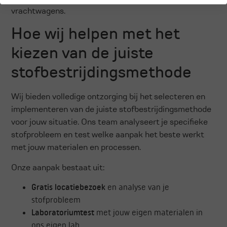
vrachtwagens.
Hoe wij helpen met het
kiezen van de juiste
stofbestrijdingsmethode
Wij bieden volledige ontzorging bij het selecteren en
implementeren van de juiste stofbestrijdingsmethode
voor jouw situatie. Ons team analyseert je specifieke
stofprobleem en test welke aanpak het beste werkt
met jouw materialen en processen.
Onze aanpak bestaat uit:
Gratis locatiebezoek
en analyse van je
stofprobleem
Laboratoriumtest
met jouw eigen materialen in
ons eigen lab