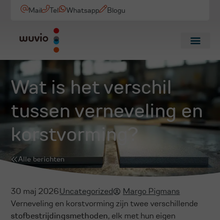
Mail
Tel
Whatsapp
Blogu
Wat is het verschil
tussen verneveling en
korstvorming?
Alle berichten
30 maj 2026
Uncategorized
Margo Pigmans
Verneveling en korstvorming zijn twee verschillende
stofbestrijdingsmethoden
, elk met hun eigen