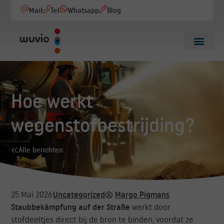
Mail
Tel
Whatsapp
Blog
Hoe werkt
wegenstofbestrijding?
Alle berichten
25 Mai 2026
Uncategorized
Margo Pigmans
Staubbekämpfung auf der Straße
werkt door
stofdeeltjes direct bij de bron te binden, voordat ze