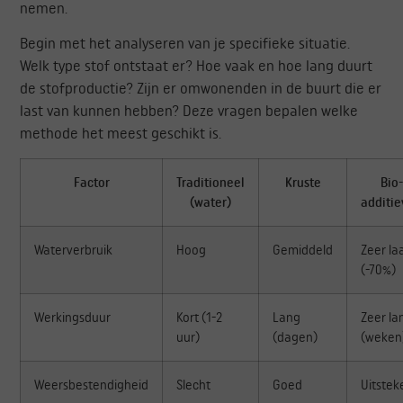
nemen.
Begin met het analyseren van je specifieke situatie.
Welk type stof ontstaat er? Hoe vaak en hoe lang duurt
de stofproductie? Zijn er omwonenden in de buurt die er
last van kunnen hebben? Deze vragen bepalen welke
methode het meest geschikt is.
Factor
Traditioneel
Kruste
Bio-
(water)
additi
Waterverbruik
Hoog
Gemiddeld
Zeer la
(-70%)
Werkingsduur
Kort (1-2
Lang
Zeer la
uur)
(dagen)
(weken
Weersbestendigheid
Slecht
Goed
Uitste