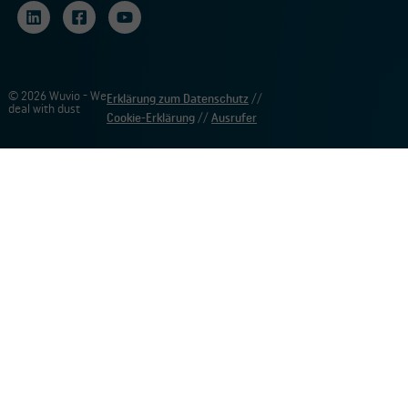
© 2026 Wuvio - We
Erklärung zum Datenschutz
//
deal with dust
Cookie-Erklärung
//
Ausrufer