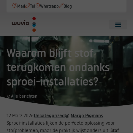
Mail
Tel
Whatsapp
Blog
Waarom blijft stof
terugkomen ondanks
sproei-installaties?
Alle berichten
12 März 2026
Uncategorized
Margo Pigmans
Sproei-installaties lijken de perfecte oplossing voor
stofproblemen, maar de praktijk wijst anders uit.
Stof