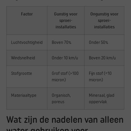
Factor
Gunstig voor
Ongunstig voor
sproei-
sproei-
installaties
installaties
Luchtvochtigheid
Boven 70%
Onder 50%
Windsnelheid
Onder 10 km/u
Boven 20 km/u
Stofgrootte
Grof stof (>100
Fijn stof (<10
micron)
micron)
Materiaaltype
Organisch,
Mineraal, glad
poreus
oppervlak
Wat zijn de nadelen van alleen
water gebruiken voor