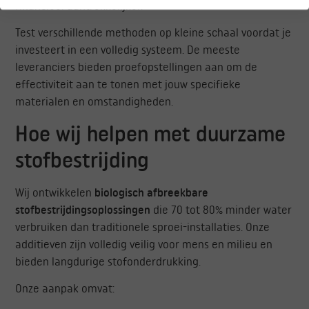
financieel aantrekkelijker.
Test verschillende methoden op kleine schaal voordat je
investeert in een volledig systeem. De meeste
leveranciers bieden proefopstellingen aan om de
effectiviteit aan te tonen met jouw specifieke
materialen en omstandigheden.
Hoe wij helpen met duurzame
stofbestrijding
Wij ontwikkelen
biologisch afbreekbare
stofbestrijdingsoplossingen
die 70 tot 80% minder water
verbruiken dan traditionele sproei-installaties. Onze
additieven zijn volledig veilig voor mens en milieu en
bieden langdurige stofonderdrukking.
Onze aanpak omvat: