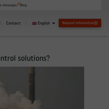
 a message
Blog
Contact
English
Request information
trol solutions?