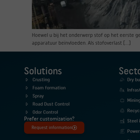
Hoewel u bij het onderwerp stof op het eerste ge
apparatuur beïnvloeden. Als stofoverlast […]
Solutions
Sect
Crusting
Dry bu
Foam formation
Infras
Spray
Minin
Road Dust Control
Recyc
Odor Control
Prefer customization?
Steel 
Request information
Power