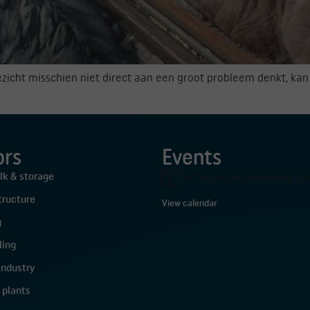
zicht misschien niet direct aan een groot probleem denkt, kan h
ors
Events
lk & storage
There are no upcoming eve
Notice
tructure
View calendar
g
ling
industry
 plants