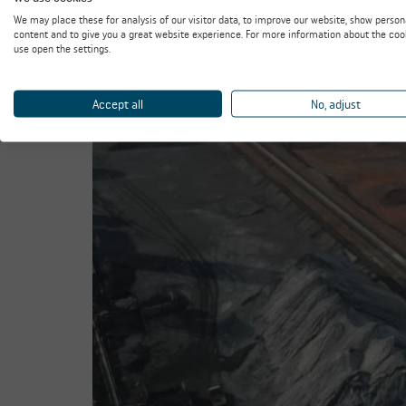
opslag
We may place these for analysis of our visitor data, to improve our website, show person
content and to give you a great website experience. For more information about the coo
use open the settings.
Accept all
No, adjust