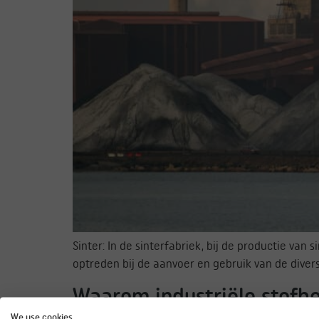
Sinter: In de sinterfabriek, bij de productie van
optreden bij de aanvoer en gebruik van de diver
Waarom industriële stofbes
We use cookies