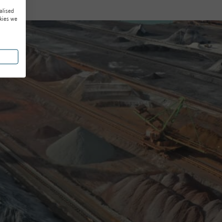
alised
kies we