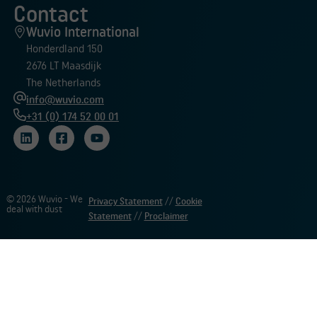
Contact
Wuvio International
Honderdland 150
2676 LT Maasdijk
The Netherlands
info@wuvio.com
+31 (0) 174 52 00 01
© 2026 Wuvio - We
Privacy Statement
//
Cookie
deal with dust
Statement
//
Proclaimer