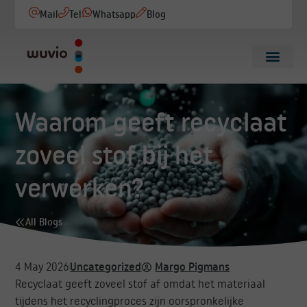
Mail
Tel
Whatsapp
Blog
Waarom geeft recyclaat
zoveel stof bij het
verwerken?
All Blogs
4 May 2026
Uncategorized
Margo Pigmans
Recyclaat geeft zoveel stof af omdat het materiaal
tijdens het recyclingproces zijn oorspronkelijke