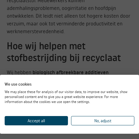
recyclaatstof. Medewerkers kunnen
ademhalingsproblemen, oogirritatie en hoofdpijn
ontwikkelen. Dit leidt niet alleen tot hogere kosten door
verzuim, maar ook tot verminderde productiviteit en
werknemerstevredenheid.
Hoe wij helpen met
stofbestrijding bij recyclaat
Wij hebben
biologisch afbreekbare additieven
ontwikkeld die specifiek inspelen op de uitdagingen van
We use cookies
recyclaatstof. Onze oplossingen binden stofdeeltjes
We may place these for analysis of our visitor data, to improve our website, show
direct bij de bron en verminderen het waterverbruik met
personalised content and to give you a great website experience. For more
information about the cookies we use open the settings.
70 tot 80 procent vergeleken met traditionele
methoden, terwijl de effectiviteit juist toeneemt.
Accept all
No, adjust
Onze aanpak voor stofbestrijding bij recyclaat omvat
verschillende technieken: