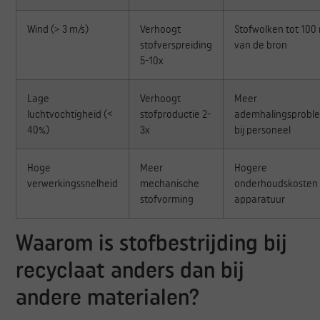
Wind (> 3 m/s)
Verhoogt
Stofwolken tot 100
stofverspreiding
van de bron
5-10x
Lage
Verhoogt
Meer
luchtvochtigheid (<
stofproductie 2-
ademhalingsprobl
40%)
3x
bij personeel
Hoge
Meer
Hogere
verwerkingssnelheid
mechanische
onderhoudskosten
stofvorming
apparatuur
Waarom is stofbestrijding bij
recyclaat anders dan bij
andere materialen?