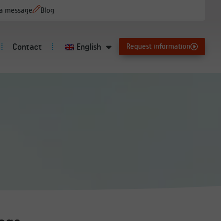
 a message
Blog
Contact
English
Request information