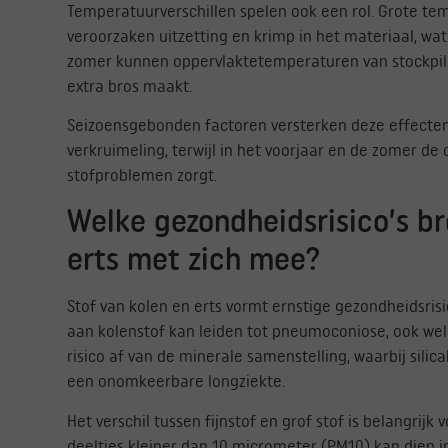
Temperatuurverschillen spelen ook een rol. Grote 
veroorzaken uitzetting en krimp in het materiaal, wat
zomer kunnen oppervlaktetemperaturen van stockpiles
extra bros maakt.
Seizoensgebonden factoren versterken deze effecten. 
verkruimeling, terwijl in het voorjaar en de zomer d
stofproblemen zorgt.
Welke gezondheidsrisico’s br
erts met zich mee?
Stof van kolen en erts vormt ernstige gezondheidsris
aan kolenstof kan leiden tot pneumoconiose, ook wel b
risico af van de minerale samenstelling, waarbij sil
een onomkeerbare longziekte.
Het verschil tussen fijnstof en grof stof is belangrij
deeltjes kleiner dan 10 micrometer (PM10) kan diep in 