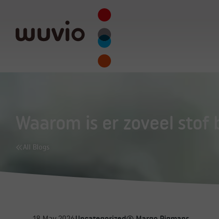
Waarom is er zoveel stof 
All Blogs
18 May 2026
Uncategorized
Margo Pigmans