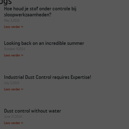
ogs
Hoe houd je stof onder controle bij
sloopwerkzaamheden?
May 3,2026
Lees verder »
Looking back on an incredible summer
October 9,2024
Lees verder »
Industrial Dust Control requires Expertise!
July 3,2024
Lees verder »
Dust control without water
June 21,2024
Lees verder »