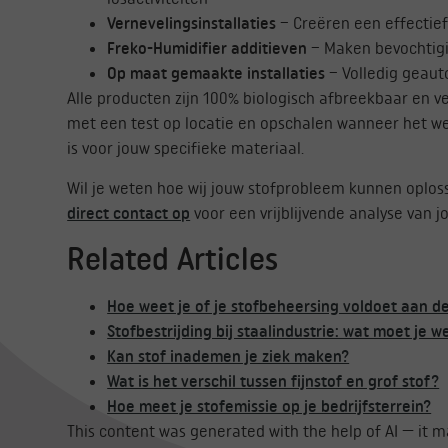
Vernevelingsinstallaties
– Creëren een effectief
Freko-Humidifier additieven
– Maken bevochtigin
Op maat gemaakte installaties
– Volledig geaut
Alle producten zijn 100% biologisch afbreekbaar en ve
met een test op locatie en opschalen wanneer het werk
is voor jouw specifieke materiaal.
Wil je weten hoe wij jouw stofprobleem kunnen oplo
direct contact op
voor een vrijblijvende analyse van jo
Related Articles
Hoe weet je of je stofbeheersing voldoet aan d
Stofbestrijding bij staalindustrie: wat moet je w
Kan stof inademen je ziek maken?
Wat is het verschil tussen fijnstof en grof stof?
Hoe meet je stofemissie op je bedrijfsterrein?
This content was generated with the help of AI — it 