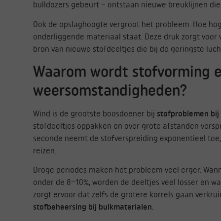
bulldozers gebeurt – ontstaan nieuwe breuklijnen di
Ook de opslaghoogte vergroot het probleem. Hoe hoge
onderliggende materiaal staat. Deze druk zorgt voor
bron van nieuwe stofdeeltjes die bij de geringste l
Waarom wordt stofvorming e
weersomstandigheden?
Wind is de grootste boosdoener bij
stofproblemen bij 
stofdeeltjes oppakken en over grote afstanden versp
seconde neemt de stofverspreiding exponentieel toe, 
reizen.
Droge periodes maken het probleem veel erger. Wanne
onder de 8–10%, worden de deeltjes veel losser en w
zorgt ervoor dat zelfs de grotere korrels gaan verkr
stofbeheersing bij bulkmaterialen
.