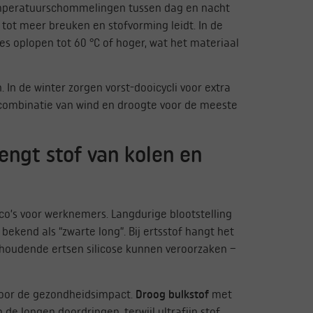
temperatuurschommelingen tussen dag en nacht
 tot meer breuken en stofvorming leidt. In de
 oplopen tot 60 °C of hoger, wat het materiaal
In de winter zorgen vorst-dooicycli voor extra
e combinatie van wind en droogte voor de meeste
engt stof van kolen en
ico’s voor werknemers. Langdurige blootstelling
ekend als “zwarte long”. Bij ertsstof hangt het
icahoudende ertsen silicose kunnen veroorzaken –
k voor de gezondheidsimpact.
Droog bulkstof
met
de longen doordringen, terwijl ultrafijn stof