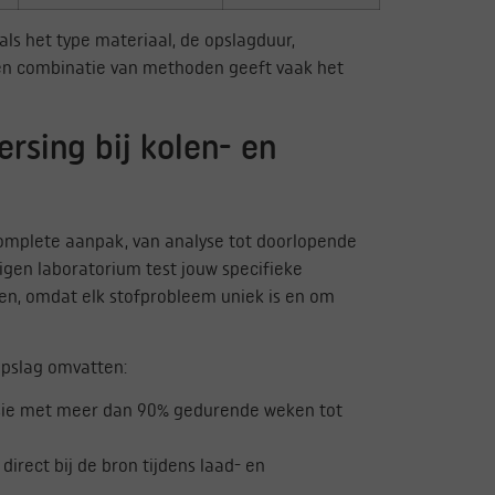
ls het type materiaal, de opslagduur,
en combinatie van methoden geeft vaak het
rsing bij kolen- en
complete aanpak, van analyse tot doorlopende
eigen laboratorium test jouw specifieke
en, omdat elk stofprobleem uniek is en om
opslag omvatten:
sie met meer dan 90% gedurende weken tot
 direct bij de bron tijdens laad- en