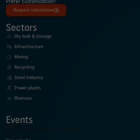
Prefer customization?
Request information
Sectors
Dry bulk & storage
Infrastructure
Mining
Recycling
Steel industry
Power plants
Biomass
Events
There are no upcoming events.
Notice