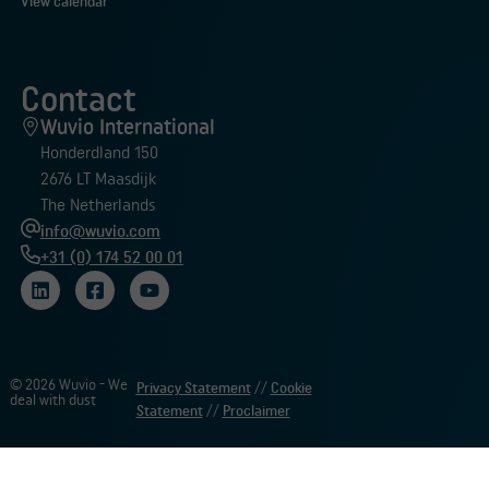
View calendar
Contact
Wuvio International
Honderdland 150
2676 LT Maasdijk
The Netherlands
info@wuvio.com
+31 (0) 174 52 00 01
© 2026 Wuvio - We
Privacy Statement
//
Cookie
deal with dust
Statement
//
Proclaimer