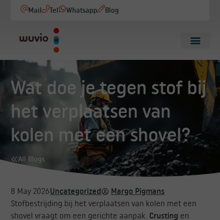
Mail
Tel
Whatsapp
Blog
Wat doe je tegen stof bij
het verplaatsen van
kolen met een shovel?
All Blogs
8 May 2026
Uncategorized
Margo Pigmans
Stofbestrijding bij het verplaatsen van kolen met een
shovel vraagt om een gerichte aanpak.
Crusting
en