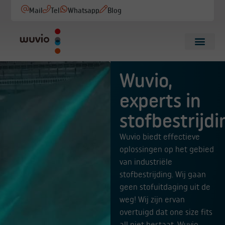
Mail
Tel
Whatsapp
Blog
Wuvio,
experts in
stofbestrijdi
Wuvio biedt effectieve
oplossingen op het gebied
van industriële
stofbestrijding. Wij gaan
geen stofuitdaging uit de
weg! Wij zijn ervan
overtuigd dat one size fits
all niet bestaat, Wuvio