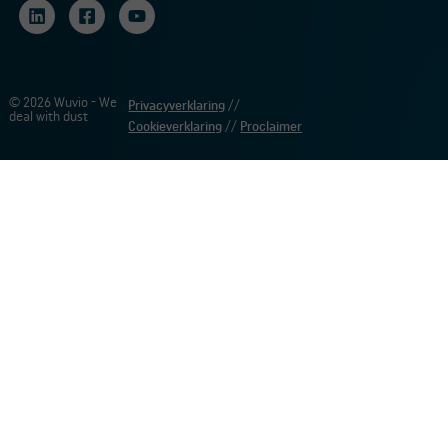
© 2026 Wuvio - We
Privacyverklaring
//
deal with dust
Cookieverklaring
//
Proclaimer