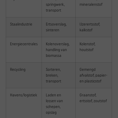
springwerk,
mineralenstof
transport
Staalindustrie
Ertsoverslag,
IJzerertsstof,
sinteren
kalkstof
Energiecentrales
Kolenoverslag,
Kolenstof,
handling van
houtstof
biomassa
Recycling
Sorteren,
Gemengd
breken,
afvalstof, papier-
transport
en plasticstof
Havens/logistiek
Laden en
Graanstof,
lossen van
ertsstof, zoutstof
schepen,
opslag